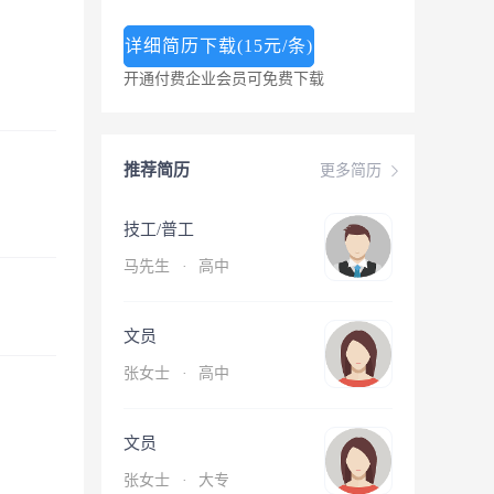
详细简历下载(15元/条)
开通付费企业会员可免费下载
推荐简历
更多简历
技工/普工
马先生
·
高中
文员
张女士
·
高中
文员
张女士
·
大专